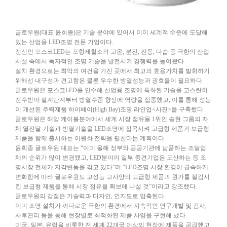
글로우원(대표 윤희종)은 기술 분야에 있어서 이미 세계적 수준에 도달해
있는 산업용 LED조명 전문 기업이다.
전신인 포스코LED는 포항제철소의 고온, 분진, 진동, 다습 등 극한의 산업
시설 속에서 독자적인 조명 기술을 발전시켜 경쟁력을 높여왔다.
설치 환경으로는 최악의 여건을 가진 곳에서 최고의 효용가치를 발휘하기
위해선 내구성과 견고함은 물론 우수한 방열성능과 광효율이 필요하다.
글로우원은 포스코LED를 인수해 산업용 조명에 특화된 기술을 고스란히
전수받아 설계단계부터 방열수준 향상에 역량을 집중했고, 이를 통해 성능
이 개선된 주력제품 하이베이(High Bay)조명 라인업<사진>을 구축했다.
글로우원은 해양 케이블분야에서 세계 시장 점유율 1위인 송현 그룹의 자
체 열전달 기술과 방열기술을 LED조명에 접목시켜 고급형 제품과 보급형
제품을 함께 출시하는 이원화 전략을 펼친다는 계획이다.
윤희종 글로우원 대표는 “이미 올해 정부와 공공기관에 납품하는 조달업
체의 순위가 많이 변경됐고, LED분야의 일부 중견기업은 도산하는 등 조
명시장 전체가 지각변동을 겪고 있다”며 “LED조명 시장 환경이 급속하게
변화함에 따라 글로우원도 고성능 고사양의 고급형 제품과 원가를 절감시
킨 보급형 제품을 통해 시장 점유율 확보에 나설 것”이라고 강조했다.
글로우원의 강점은 기술력과 디자인, 인지도로 압축된다.
이미 조명 설치가 까다로운 극한의 환경에서 지속적인 연구개발 및 검사,
사후관리 등을 통해 현장별로 최적화된 제품 사양을 구현해 냈다.
미국, 일본, 유럽을 비롯한 전 세계 22개국 이상의 현장에 제품을 공급했고