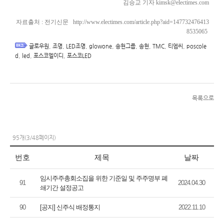
김승교 기자
kimsk@electimes.com
자료출처 : 전기신문
http://www.electimes.com/article.php?aid=147732476413
8535065
,
,
,
,
,
,
,
,
글로우원
조명
LED조명
glowone
송현그룹
송현
TMC
티엠씨
poscole
,
,
,
d
led
포스코엘이디
포스코LED
view_img.png
(12KB)
(1,077)
목록으로
95개(3/48페이지)
번호
제목
날짜
임시주주총회소집을 위한 기준일 및 주주명부 폐
91
2024.04.30
쇄기간 설정공고
90
[공지] 신주식 배정통지
2022.11.10