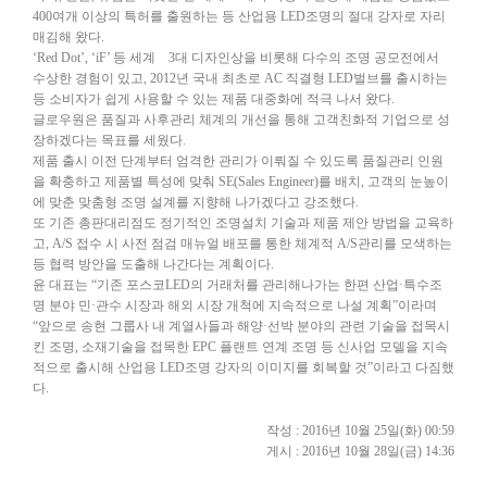
400여개 이상의 특허를 출원하는 등 산업용 LED조명의 절대 강자로 자리
매김해 왔다.
‘Red Dot’, ‘iF’ 등 세계 3대 디자인상을 비롯해 다수의 조명 공모전에서
수상한 경험이 있고, 2012년 국내 최초로 AC 직결형 LED벌브를 출시하는
등 소비자가 쉽게 사용할 수 있는 제품 대중화에 적극 나서 왔다.
글로우원은 품질과 사후관리 체계의 개선을 통해 고객친화적 기업으로 성
장하겠다는 목표를 세웠다.
제품 출시 이전 단계부터 엄격한 관리가 이뤄질 수 있도록 품질관리 인원
을 확충하고 제품별 특성에 맞춰 SE(Sales Engineer)를 배치, 고객의 눈높이
에 맞춘 맞춤형 조명 설계를 지향해 나가겠다고 강조했다.
또 기존 총판대리점도 정기적인 조명설치 기술과 제품 제안 방법을 교육하
고, A/S 접수 시 사전 점검 매뉴얼 배포를 통한 체계적 A/S관리를 모색하는
등 협력 방안을 도출해 나간다는 계획이다.
윤 대표는 “기존 포스코LED의 거래처를 관리해나가는 한편 산업·특수조
명 분야 민·관수 시장과 해외 시장 개척에 지속적으로 나설 계획”이라며
“앞으로 송현 그룹사 내 계열사들과 해양·선박 분야의 관련 기술을 접목시
킨 조명, 소재기술을 접목한 EPC 플랜트 연계 조명 등 신사업 모델을 지속
적으로 출시해 산업용 LED조명 강자의 이미지를 회복할 것”이라고 다짐했
다.
작성 : 2016년 10월 25일(화) 00:59
게시 : 2016년 10월 28일(금) 14:36