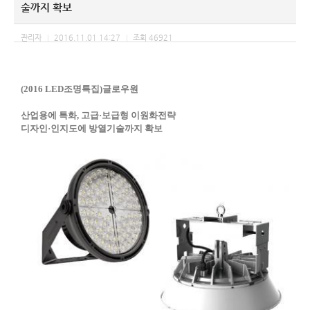
술까지 확보
관리자
2016.11.01 14:27
조회
46921
|
|
(2016 LED조명특집)글로우원
산업용에 특화, 고급·보급형 이원화전략
디자인·인지도에 방열기술까지 확보