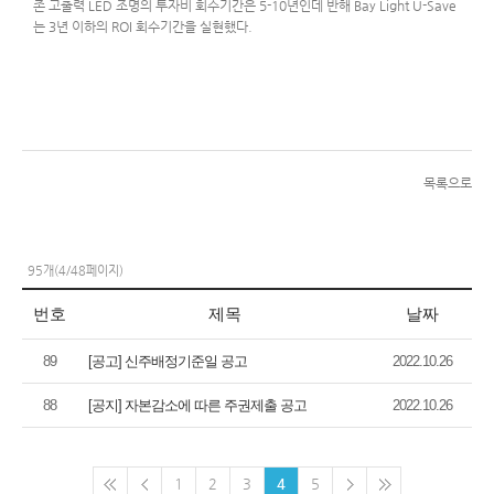
존 고출력 LED 조명의 투자비 회수기간은 5-10년인데 반해 Bay Light U-Save
는 3년 이하의 ROI 회수기간을 실현했다.
06bf76642d6281e46e371a7946d27c83164552.jpg
(23.1KB)
(974)
목록으로
95개(4/48페이지)
번호
제목
날짜
89
[공고] 신주배정기준일 공고
2022.10.26
88
[공지] 자본감소에 따른 주권제출 공고
2022.10.26
1
2
3
4
5